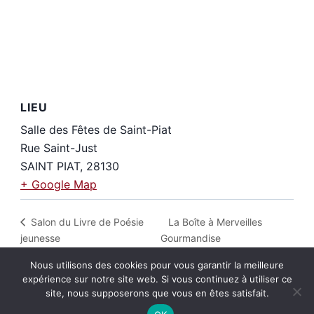
LIEU
Salle des Fêtes de Saint-Piat
Rue Saint-Just
SAINT PIAT
,
28130
+ Google Map
La Boîte à Merveilles
Salon du Livre de Poésie
jeunesse
Gourmandise
Nous utilisons des cookies pour vous garantir la meilleure
expérience sur notre site web. Si vous continuez à utiliser ce
site, nous supposerons que vous en êtes satisfait.
BP 20085 • 28106 Dreux Cedex