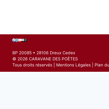
BP 20085 • 28106 Dreux Cedex
© 2026 CARAVANE DES POÈTES
Tous droits réservés | Mentions Légales | Plan du
Ouvrir/fermer
ACCUEIL
le
menu
enfant
Ouvrir/fermer
AGENDA