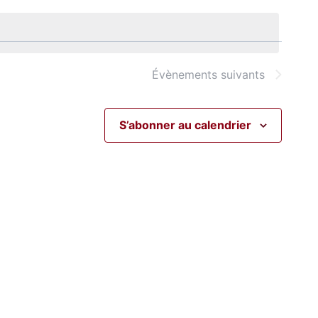
par
vues
consul
Évène
Évènements
suivants
S’abonner au calendrier